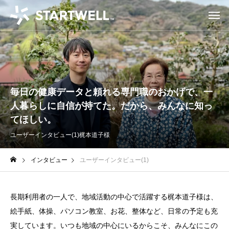
毎日の健康データと頼れる専門職のおかげで、一
人暮らしに自信が持てた。だから、みんなに知っ
てほしい。
ユーザーインタビュー(1)
梶本道子様
インタビュー
ユーザーインタビュー(1)
長期利用者の一人で、地域活動の中心で活躍する梶本道子様は、
絵手紙、体操、パソコン教室、お花、整体など、日常の予定も充
実しています。いつも地域の中心にいるからこそ、みんなにこの